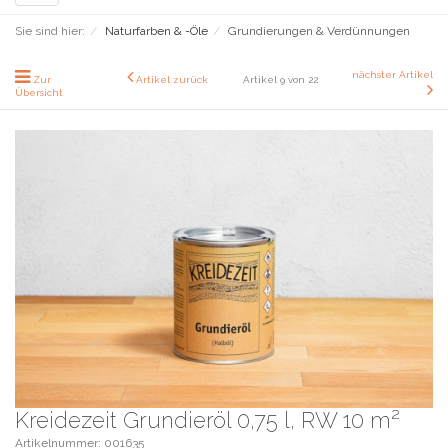
navigation
Sie sind hier:
Naturfarben & -Öle
Grundierungen & Verdünnungen
nächster Artikel
Zur
Artikel zurück
Artikel 9 von 22
Übersicht
Kreidezeit Grundieröl 0,75 l, RW 10 m²
Artikelnummer: 001635