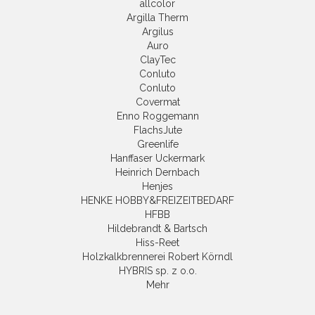
allcolor
Argilla Therm
Argilus
Auro
ClayTec
Conluto
Conluto
Covermat
Enno Roggemann
FlachsJute
Greenlife
Hanffaser Uckermark
Heinrich Dernbach
Henjes
HENKE HOBBY&FREIZEITBEDARF
HFBB
Hildebrandt & Bartsch
Hiss-Reet
Holzkalkbrennerei Robert Körndl
HYBRIS sp. z o.o.
Mehr