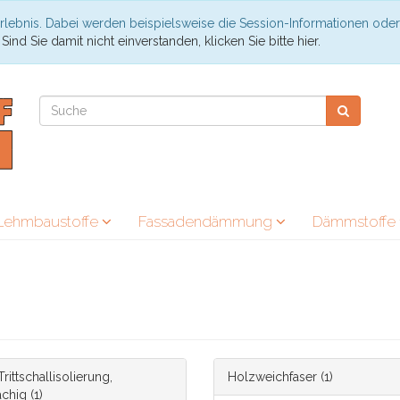
rlebnis. Dabei werden beispielsweise die Session-Informationen oder
.
Sind Sie damit nicht einverstanden, klicken Sie bitte hier.
Lehmbaustoffe
Fassadendämmung
Dämmstoffe
rittschallisolierung,
Holzweichfaser
(1)
ächig
(1)