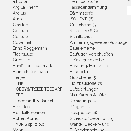
da
allcolor
Lehmbaustoffe
Argilla Therm
Fassadendämmung
Ne
Argilus
Dämmstoffe
Auro
ISOHEMP (6)
ClayTec
Gutscheine (5)
Conluto
Kalkputze & Co
Conluto
Schallschutz
Covermat
Armierungsgewebe/Putzträger
Enno Roggemann
Bauelemente
FlachsJute
Baufugen verschließen
Greenlife
Befestigungsmittel
Hanffaser Uckermark
Beratung/Hausvisite
Heinrich Dernbach
Fußböden
Henjes
Gutscheine (5)
HENKE
Holzbaustoffe (3)
HOBBY&FREIZEITBEDARF
Luftdichtungen
HFBB
Naturfarben & -Öle
Hildebrandt & Bartsch
Reinigungs- u-
Hiss-Reet
Pflegemittel
Holzkalkbrennerei
Restposten (6)
Robert Körndl
Schadstoffbekämpfung
HYBRIS sp. z o.o.
Wand-, Decken- und
Mehr
Fußbodenheizung