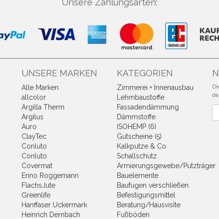
Unsere Zahlungsarten:
N
UNSERE MARKEN
KATEGORIEN
N
Di
Alle Marken
Zimmerei + Innenausbau
da
allcolor
Lehmbaustoffe
Argilla Therm
Fassadendämmung
Ne
Argilus
Dämmstoffe
Auro
ISOHEMP (6)
ClayTec
Gutscheine (5)
Conluto
Kalkputze & Co
Conluto
Schallschutz
Covermat
Armierungsgewebe/Putzträger
Enno Roggemann
Bauelemente
FlachsJute
Baufugen verschließen
Greenlife
Befestigungsmittel
Hanffaser Uckermark
Beratung/Hausvisite
Heinrich Dernbach
Fußböden