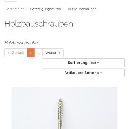
navigation
Sie sind hier:
Befestigungsmittel
Holzbauschrauben
Holzbauschrauben
Holzbauschraube
← Zurück
1
2
Weiter →
Sortierung:
Titel
Artikel pro Seite
10