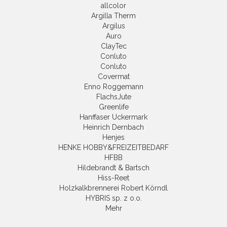
allcolor
Argilla Therm
Argilus
Auro
ClayTec
Conluto
Conluto
Covermat
Enno Roggemann
FlachsJute
Greenlife
Hanffaser Uckermark
Heinrich Dernbach
Henjes
HENKE HOBBY&FREIZEITBEDARF
HFBB
Hildebrandt & Bartsch
Hiss-Reet
Holzkalkbrennerei Robert Körndl
HYBRIS sp. z o.o.
Mehr