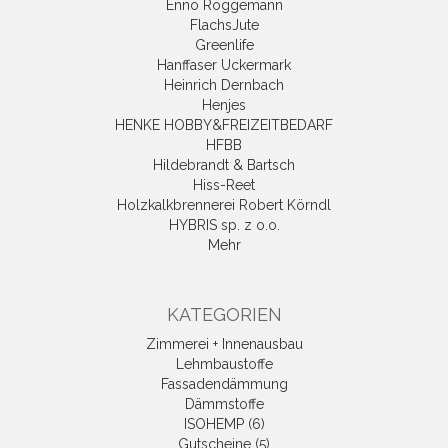
Enno Roggemann
FlachsJute
Greenlife
Hanffaser Uckermark
Heinrich Dernbach
Henjes
HENKE HOBBY&FREIZEITBEDARF
HFBB
Hildebrandt & Bartsch
Hiss-Reet
Holzkalkbrennerei Robert Körndl
HYBRIS sp. z o.o.
Mehr
KATEGORIEN
Zimmerei + Innenausbau
Lehmbaustoffe
Fassadendämmung
Dämmstoffe
ISOHEMP (6)
Gutscheine (5)