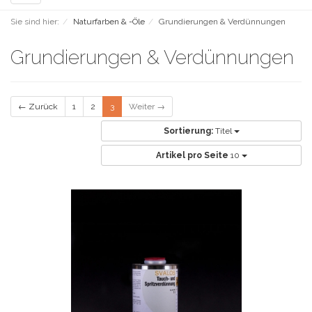
navigation
Sie sind hier:
Naturfarben & -Öle
Grundierungen & Verdünnungen
Grundierungen & Verdünnungen
← Zurück
1
2
3
Weiter →
Sortierung:
Titel
Artikel pro Seite
10