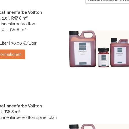
ikatinnenfarbe Vollton
 1,0 l, RW 8 m²
atinnenfarbe Vollton
1,0 l, RW 8 m²
 Liter | 30,00 €/Liter
formationen
ikatinnenfarbe Vollton
 l, RW 8 m²
atinnenfarbe Vollton spinellblau,