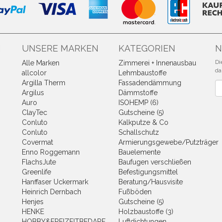
N
UNSERE MARKEN
KATEGORIEN
N
Di
Alle Marken
Zimmerei + Innenausbau
da
allcolor
Lehmbaustoffe
Argilla Therm
Fassadendämmung
Ne
Argilus
Dämmstoffe
Auro
ISOHEMP (6)
ClayTec
Gutscheine (5)
Conluto
Kalkputze & Co
Conluto
Schallschutz
Covermat
Armierungsgewebe/Putzträger
Enno Roggemann
Bauelemente
FlachsJute
Baufugen verschließen
Greenlife
Befestigungsmittel
Hanffaser Uckermark
Beratung/Hausvisite
Heinrich Dernbach
Fußböden
Henjes
Gutscheine (5)
HENKE
Holzbaustoffe (3)
HOBBY&FREIZEITBEDARF
Luftdichtungen