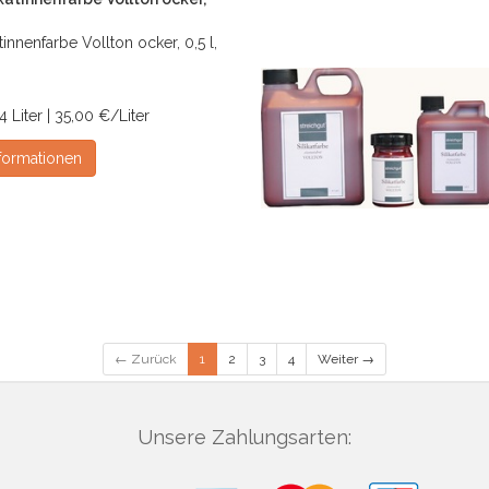
atinnenfarbe Vollton ocker, 0,5 l,
4 Liter | 35,00 €/Liter
formationen
← Zurück
1
2
3
4
Weiter →
Unsere Zahlungsarten: