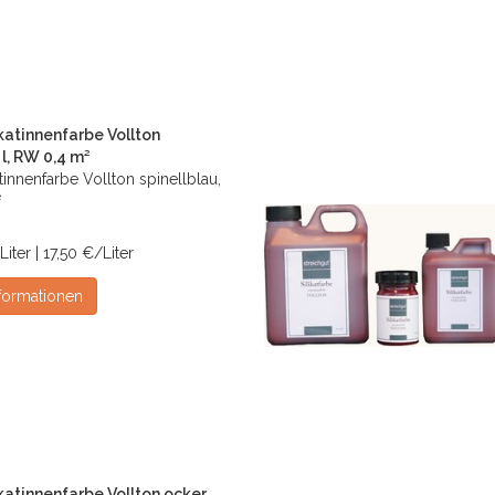
ikatinnenfarbe Vollton
 l, RW 0,4 m²
atinnenfarbe Vollton spinellblau,
²
Liter | 17,50 €/Liter
formationen
katinnenfarbe Vollton ocker,