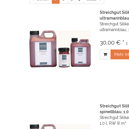
Streichgut Sil
ultramarinblau,
Streichgut Silik
ultramarinblau, 
30,00 € *
1
Mehr In
Streichgut Sil
spinellblau, 1,0
Streichgut Silik
1,0 l, RW 8 m²