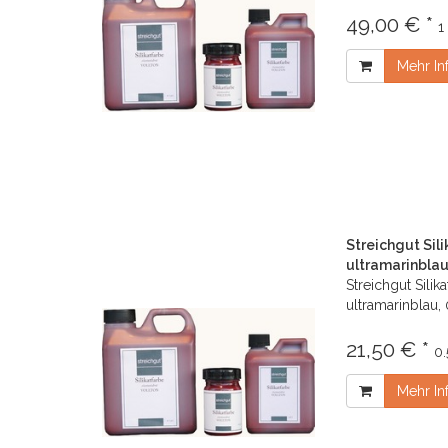
49,00 € *
1
Mehr In
Streichgut Sil
ultramarinblau,
Streichgut Silik
ultramarinblau, 
21,50 € *
0.
Mehr In