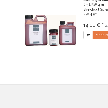
0,5 l, RW 4 m²
Streichgut Silik
RW 4 m²
14,00 € *
0.
Mehr In