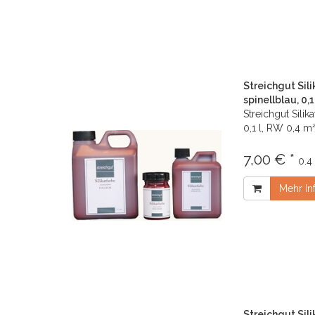
Streichgut Sil
spinellblau, 0,1
Streichgut Silik
0,1 l, RW 0,4 m
7,00 € *
0.4 
Mehr In
Streichgut Sili