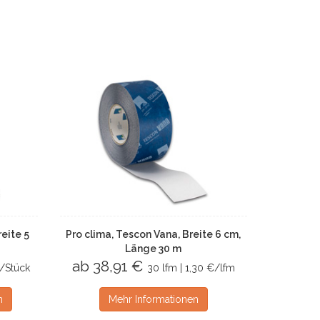
eite 5
Pro clima, Tescon Vana, Breite 6 cm,
Länge 30 m
ab 38,91 €
€/Stück
30 lfm | 1,30 €/lfm
n
Mehr Informationen