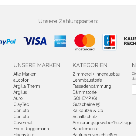
Unsere Zahlungsarten:
N
UNSERE MARKEN
KATEGORIEN
N
Di
Alle Marken
Zimmerei + Innenausbau
da
allcolor
Lehmbaustoffe
Argilla Therm
Fassadendämmung
Ne
Argilus
Dämmstoffe
Auro
ISOHEMP (6)
ClayTec
Gutscheine (5)
Conluto
Kalkputze & Co
Conluto
Schallschutz
Covermat
Armierungsgewebe/Putzträger
Enno Roggemann
Bauelemente
FlachsJute
Baufugen verschließen