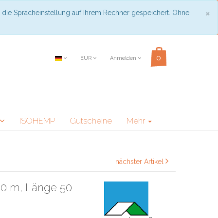
C
×
 die Spracheinstellung auf Ihrem Rechner gespeichert. Ohne
EUR
Anmelden
ISOHEMP
Gutscheine
Mehr
nächster Artikel
,50 m, Länge 50