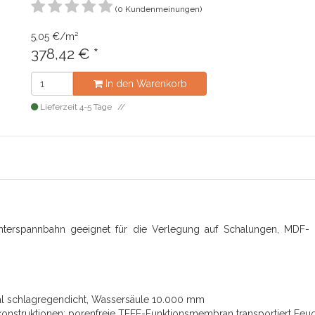
(0 Kundenmeinungen)
5,05 €/m²
378,42
€
*
In den Warenkorb
Lieferzeit 4-5 Tage
Unterspannbahn geeignet für die Verlegung auf Schalungen, MDF- 
mal schlagregendicht, Wassersäule 10.000 mm
struktionen: porenfreie TEEE-Funktionsmembran transportiert Feuc