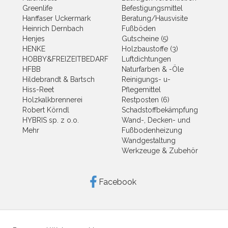
Greenlife
Befestigungsmittel
Hanffaser Uckermark
Beratung/Hausvisite
Heinrich Dernbach
Fußböden
Henjes
Gutscheine (5)
HENKE
Holzbaustoffe (3)
HOBBY&FREIZEITBEDARF
Luftdichtungen
HFBB
Naturfarben & -Öle
Hildebrandt & Bartsch
Reinigungs- u-
Hiss-Reet
Pflegemittel
Holzkalkbrennerei
Restposten (6)
Robert Körndl
Schadstoffbekämpfung
HYBRIS sp. z o.o.
Wand-, Decken- und
Mehr
Fußbodenheizung
Wandgestaltung
Werkzeuge & Zubehör
Facebook