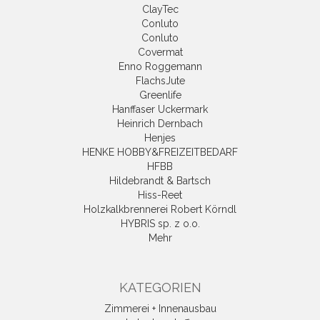
ClayTec
Conluto
Conluto
Covermat
Enno Roggemann
FlachsJute
Greenlife
Hanffaser Uckermark
Heinrich Dernbach
Henjes
HENKE HOBBY&FREIZEITBEDARF
HFBB
Hildebrandt & Bartsch
Hiss-Reet
Holzkalkbrennerei Robert Körndl
HYBRIS sp. z o.o.
Mehr
KATEGORIEN
Zimmerei + Innenausbau