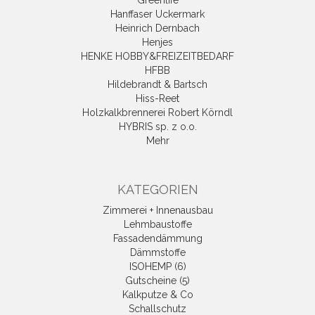
Greenlife
Hanffaser Uckermark
Heinrich Dernbach
Henjes
HENKE HOBBY&FREIZEITBEDARF
HFBB
Hildebrandt & Bartsch
Hiss-Reet
Holzkalkbrennerei Robert Körndl
HYBRIS sp. z o.o.
Mehr
KATEGORIEN
Zimmerei + Innenausbau
Lehmbaustoffe
Fassadendämmung
Dämmstoffe
ISOHEMP (6)
Gutscheine (5)
Kalkputze & Co
Schallschutz