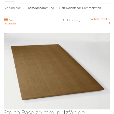
navigation
Sie sind hier:
Fassadendämmung
Holzweichfaser-Dämmplatten
nächster Artikel
Zur
Artikel 1 von 3
Übersicht
Steico Base 20 mm, putzfähige