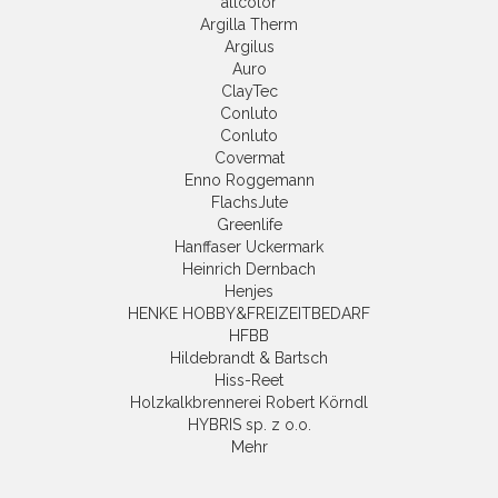
allcolor
Argilla Therm
Argilus
Auro
ClayTec
Conluto
Conluto
Covermat
Enno Roggemann
FlachsJute
Greenlife
Hanffaser Uckermark
Heinrich Dernbach
Henjes
HENKE HOBBY&FREIZEITBEDARF
HFBB
Hildebrandt & Bartsch
Hiss-Reet
Holzkalkbrennerei Robert Körndl
HYBRIS sp. z o.o.
Mehr