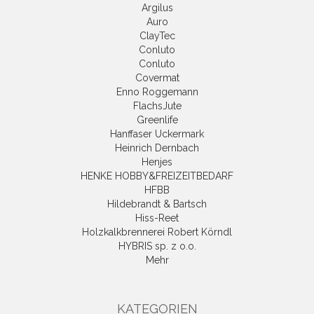
Argilus
Auro
ClayTec
Conluto
Conluto
Covermat
Enno Roggemann
FlachsJute
Greenlife
Hanffaser Uckermark
Heinrich Dernbach
Henjes
HENKE HOBBY&FREIZEITBEDARF
HFBB
Hildebrandt & Bartsch
Hiss-Reet
Holzkalkbrennerei Robert Körndl
HYBRIS sp. z o.o.
Mehr
KATEGORIEN