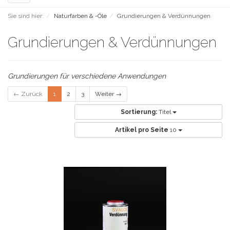
navigation
Sie sind hier:
Naturfarben & -Öle
Grundierungen & Verdünnungen
Grundierungen & Verdünnungen
Grundierungen für verschiedene Anwendungen
← Zurück
1
2
3
Weiter →
Sortierung:
Titel
Artikel pro Seite
10