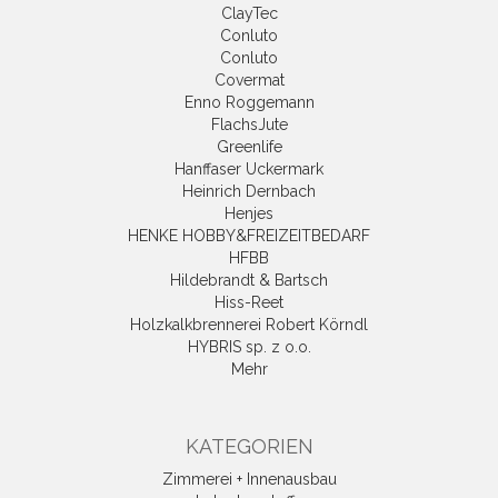
ClayTec
Conluto
Conluto
Covermat
Enno Roggemann
FlachsJute
Greenlife
Hanffaser Uckermark
Heinrich Dernbach
Henjes
HENKE HOBBY&FREIZEITBEDARF
HFBB
Hildebrandt & Bartsch
Hiss-Reet
Holzkalkbrennerei Robert Körndl
HYBRIS sp. z o.o.
Mehr
KATEGORIEN
Zimmerei + Innenausbau