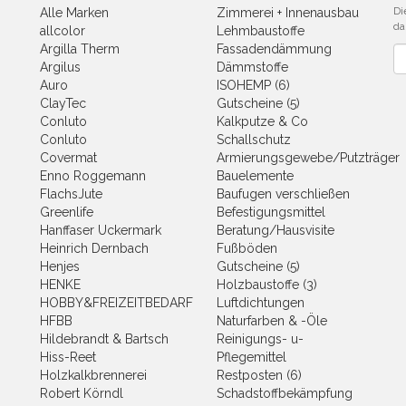
Di
Alle Marken
Zimmerei + Innenausbau
da
allcolor
Lehmbaustoffe
Argilla Therm
Fassadendämmung
Ne
Argilus
Dämmstoffe
Auro
ISOHEMP (6)
ClayTec
Gutscheine (5)
Conluto
Kalkputze & Co
Conluto
Schallschutz
Covermat
Armierungsgewebe/Putzträger
Enno Roggemann
Bauelemente
FlachsJute
Baufugen verschließen
Greenlife
Befestigungsmittel
Hanffaser Uckermark
Beratung/Hausvisite
Heinrich Dernbach
Fußböden
Henjes
Gutscheine (5)
HENKE
Holzbaustoffe (3)
HOBBY&FREIZEITBEDARF
Luftdichtungen
HFBB
Naturfarben & -Öle
Hildebrandt & Bartsch
Reinigungs- u-
Hiss-Reet
Pflegemittel
Holzkalkbrennerei
Restposten (6)
Robert Körndl
Schadstoffbekämpfung