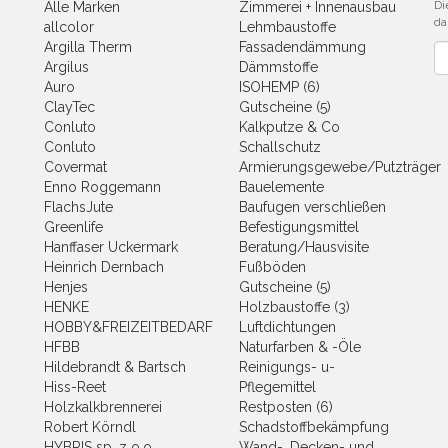
Di
Alle Marken
Zimmerei + Innenausbau
da
allcolor
Lehmbaustoffe
Argilla Therm
Fassadendämmung
Ne
Argilus
Dämmstoffe
Auro
ISOHEMP (6)
ClayTec
Gutscheine (5)
Conluto
Kalkputze & Co
Conluto
Schallschutz
Covermat
Armierungsgewebe/Putzträger
Enno Roggemann
Bauelemente
FlachsJute
Baufugen verschließen
Greenlife
Befestigungsmittel
Hanffaser Uckermark
Beratung/Hausvisite
Heinrich Dernbach
Fußböden
Henjes
Gutscheine (5)
HENKE
Holzbaustoffe (3)
HOBBY&FREIZEITBEDARF
Luftdichtungen
HFBB
Naturfarben & -Öle
Hildebrandt & Bartsch
Reinigungs- u-
Hiss-Reet
Pflegemittel
Holzkalkbrennerei
Restposten (6)
Robert Körndl
Schadstoffbekämpfung
HYBRIS sp. z o.o.
Wand-, Decken- und