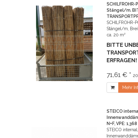
SCHILFROHR-P
Stängel/m. B
TRANSPORTPRE
SCHILFROHR-Put
Stängel/m, Brei
ca. 20 m²
BITTE UNB
TRANSPORT
ERFRAGEN!
71,61 € *
20
Mehr In
STEICO internal
Innenwanddämm
N+F, VPE: 1,368
STEICO internal,
Innenwanddämm