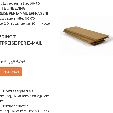
utzträgermatte, 60-70
ITTE UNBEDINGT
ISE PER E-MAIL ERFRAGEN!
zträgermatte, 60-70
te 2,0 m, Länge ca. 10 m, Rolle
EDINGT
PREISE PER E-MAIL
 m² | 3,58 €/m²
formationen
, Holzfaserplatte f.
ung, D=60 mm, 120 x 38 cm,
 m²
 Holzfaserplatte f.
ung, D=60 mm, 120 x 60 cm,